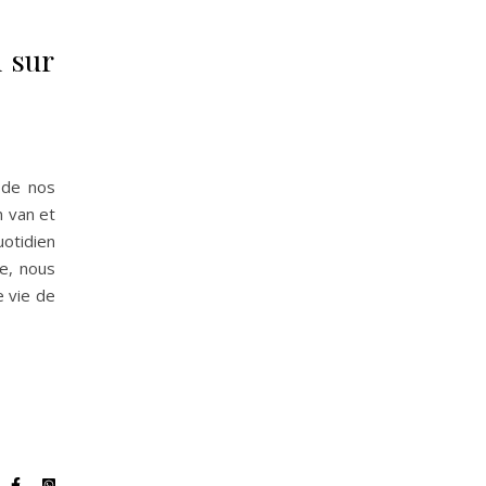
n sur
 de nos
n van et
tidien
le, nous
 vie de