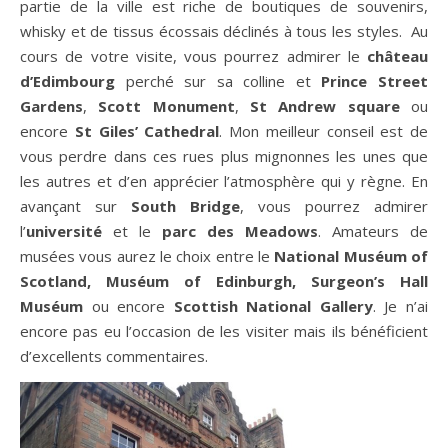
partie de la ville est riche de boutiques de souvenirs,
whisky et de tissus écossais déclinés à tous les styles. Au
cours de votre visite, vous pourrez admirer le
château
d’Edimbourg
perché sur sa colline et
Prince Street
Gardens
,
Scott Monument
,
St Andrew square
ou
encore
St Giles’ Cathedral
. Mon meilleur conseil est de
vous perdre dans ces rues plus mignonnes les unes que
les autres et d’en apprécier l’atmosphère qui y règne. En
avançant sur
South Bridge
, vous pourrez admirer
l’
université
et le
parc des Meadows
. Amateurs de
musées vous aurez le choix entre le
National Muséum of
Scotland, Muséum of Edinburgh, Surgeon’s Hall
Muséum
ou encore
Scottish National Gallery
. Je n’ai
encore pas eu l’occasion de les visiter mais ils bénéficient
d’excellents commentaires.