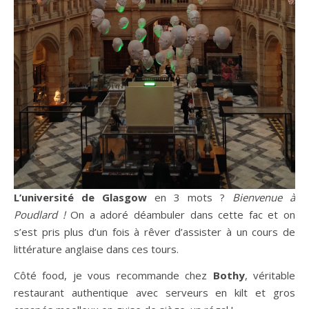
L’université de Glasgow
en 3 mots ?
Bienvenue à
Poudlard !
On a adoré déambuler dans cette fac et on
s’est pris plus d’un fois à rêver d’assister à un cours de
littérature anglaise dans ces tours.
Côté food, je vous recommande chez
Bothy
, véritable
restaurant authentique avec serveurs en kilt et gros